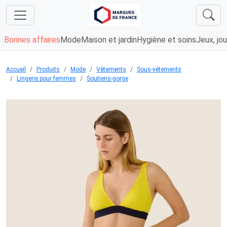
Bonnes affaires
Mode
Maison et jardin
Hygiène et soins
Jeux, jou
Accueil
Produits
Mode
Vêtements
Sous-vêtements
Lingerie pour femmes
Soutiens-gorge