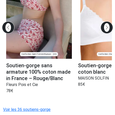
Confection: Saint-Ferréol-d'Auroure
Confection: Chanve
(43)
Soutien-gorge sans
Soutien-gorge 
armature 100% coton made
coton blanc
in France – Rouge/Blanc
MAISON SOLFIN
85
€
Fleurs Pois et Cie
78
€
Voir les 36 soutiens-gorge