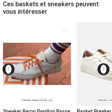
Ces baskets et sneakers peuvent
vous intéresser
Fabrication: Mauges-sur-Loire
Fabrication: La
(49)
Sneaker Baron Papillon Basse
Basket Breake