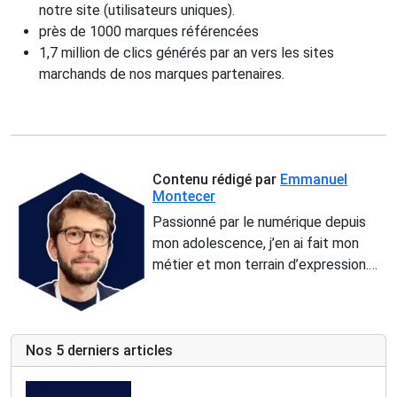
notre site (utilisateurs uniques).
près de 1000 marques référencées
1,7 million de clics générés par an vers les sites
marchands de nos marques partenaires.
Contenu rédigé par
Emmanuel
Montecer
Passionné par le numérique depuis
mon adolescence, j’en ai fait mon
métier et mon terrain d’expression.
Adepte de sport (vélo, foot) et
amoureux des paysages français, je
mets ma culture web au service de
mes convictions : la promotion des
Nos 5 derniers articles
savoir-faire locaux, de l'artisanat et
du fabriqué en France. En tant que