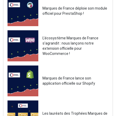
co-fondateur de Marques de France,
Marques de France déploie son module
je gère au quotidien la technique et le
officiel pour PrestaShop !
marketing pour faire rayonner les
alternatives locales et responsables
à travers notre site Internet et notre
application mobile.
L’écosystème Marques de France
s’agrandit : nous lançons notre
extension officielle pour
WooCommerce !
Marques de France lance son
application officielle sur Shopify
Les lauréats des Trophées Marques de