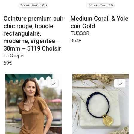
Fabrication: Graulhet
Fabrication: Tarare
(81)
(69)
Ceinture premium cuir
Medium Corail & Yole
chic rouge, boucle
cuir Gold
rectangulaire,
TUSSOR
moderne, argentée –
364
€
30mm – 5119 Choisir
La Guêpe
69
€