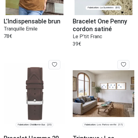
Fabrication: La Guérinière
(85)
L’Indispensable brun
Bracelet One Penny
cordon satiné
Tranquille Emile
78
€
Le P’tit Franc
39
€
Fabrication: Châtillon-le-Duc
Fabrication: Les Portes-en-Ré
(25)
(17)