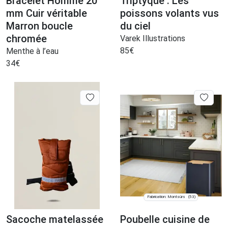
Bracelet Homme 20
Triptyque : Les
mm Cuir véritable
poissons volants vus
Marron boucle
du ciel
chromée
Varek Illustrations
85
€
Menthe à l’eau
34
€
Fabrication: Montsûrs
(53)
Sacoche matelassée
Poubelle cuisine de