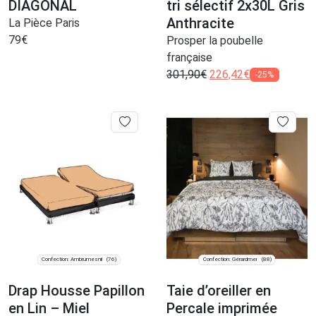
DIAGONAL
tri sélectif 2x30L Gris
Anthracite
La Pièce Paris
79
€
Prosper la poubelle
française
301,90
€
226,42
€
-25%
Confection: Ambrumesnil
Confection: Gérardmer
(76)
(88)
Drap Housse Papillon
Taie d’oreiller en
en Lin – Miel
Percale imprimée