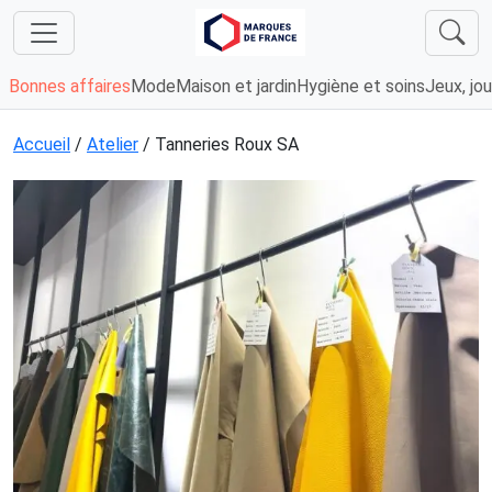
Bonnes affaires
Mode
Maison et jardin
Hygiène et soins
Jeux, jou
Accueil
/
Atelier
/ Tanneries Roux SA