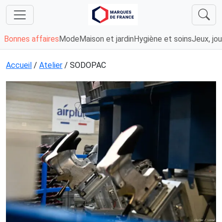
Bonnes affaires
Mode
Maison et jardin
Hygiène et soins
Jeux, jou
Accueil
/
Atelier
/ SODOPAC