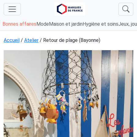
Bonnes affaires
Mode
Maison et jardin
Hygiène et soins
Jeux, jou
Accueil
/
Atelier
/ Retour de plage (Bayonne)