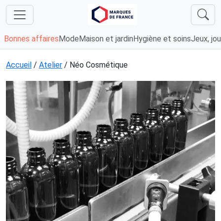
Bonnes affaires
Mode
Maison et jardin
Hygiène et soins
Jeux, jou
Accueil
/
Atelier
/ Néo Cosmétique