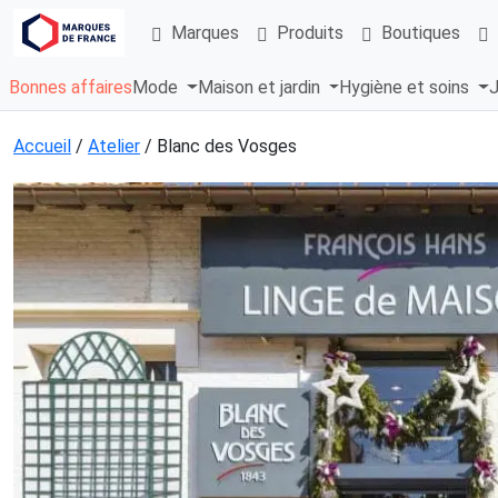
Marques
Produits
Boutiques
Bonnes affaires
Mode
Maison et jardin
Hygiène et soins
J
Accueil
/
Atelier
/ Blanc des Vosges