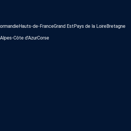
ormandie
Hauts-de-France
Grand Est
Pays de la Loire
Bretagne
Alpes-Côte d'Azur
Corse