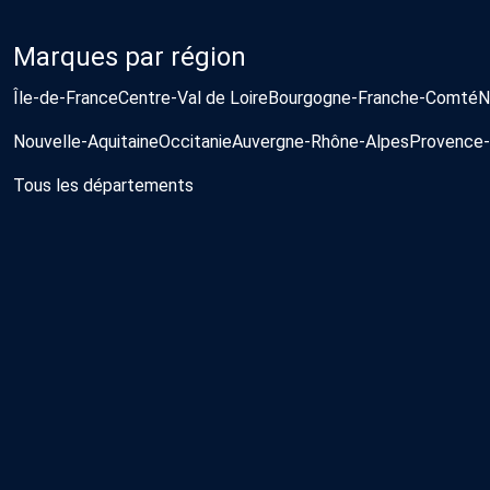
Marques par région
Île-de-France
Centre-Val de Loire
Bourgogne-Franche-Comté
N
Nouvelle-Aquitaine
Occitanie
Auvergne-Rhône-Alpes
Provence-
Tous les départements