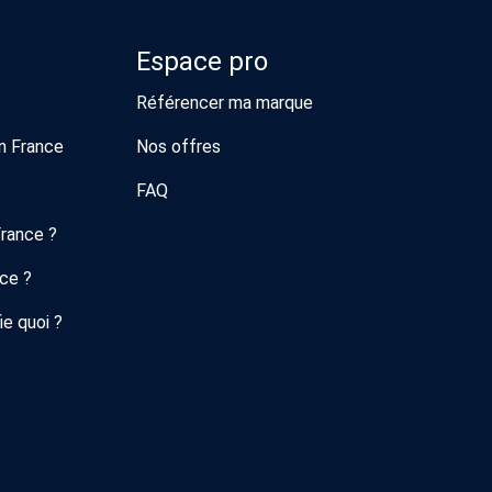
Espace pro
Référencer ma marque
n France
Nos offres
FAQ
France ?
nce ?
ie quoi ?