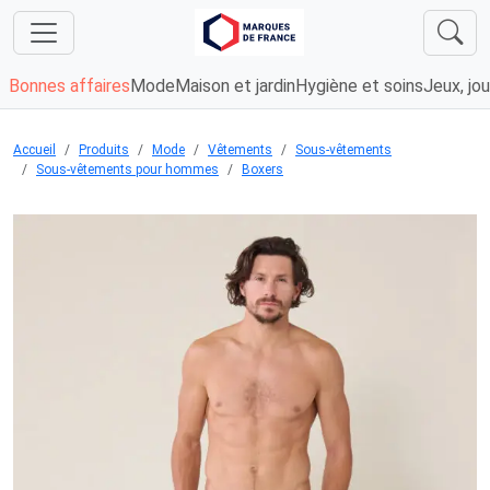
Bonnes affaires
Mode
Maison et jardin
Hygiène et soins
Jeux, jou
Accueil
Produits
Mode
Vêtements
Sous-vêtements
Sous-vêtements pour hommes
Boxers