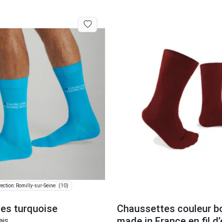
(10)
ection: Romilly-sur-Seine
es turquoise
Chaussettes couleur b
made in France en fil d
ais