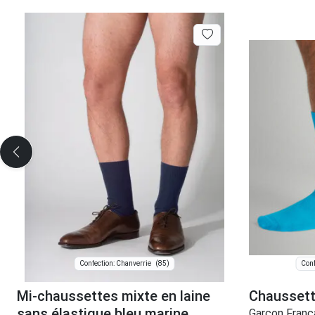
(85)
Confection: Chanverrie
Conf
Mi-chaussettes mixte en laine
Chaussett
sans élastique bleu marine
Garçon Franç