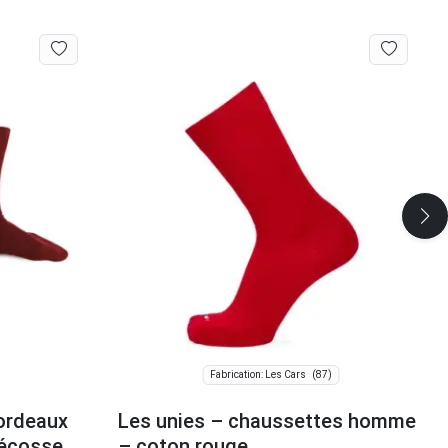
(87)
Fabrication: Les Cars
ordeaux
Les unies – chaussettes homme
’écosse
– coton rouge