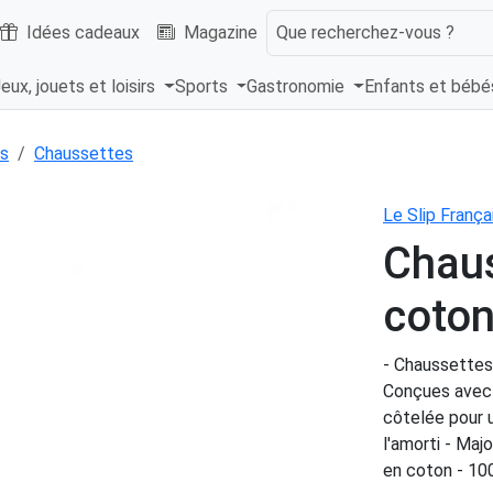
Idées cadeaux
Magazine
Que recherchez-vous ?
eux, jouets et loisirs
Sports
Gastronomie
Enfants et béb
s
Chaussettes
Le Slip França
Chaus
coto
- Chaussettes 
Conçues avec u
côtelée pour 
l'amorti - Ma
en coton - 10