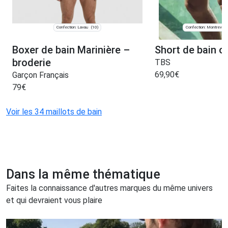
Confection: Lavau
Confection: Montrevault
(10)
Boxer de bain Marinière –
Short de bain o
broderie
TBS
69,90
€
Garçon Français
79
€
Voir les 34 maillots de bain
Dans la même thématique
Faites la connaissance d'autres marques du même univers
et qui devraient vous plaire