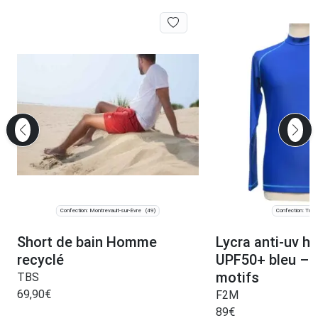
Confection: Montrevault-sur-Èvre
Confection: Troy
(49)
Short de bain Homme
Lycra anti-uv 
recyclé
UPF50+ bleu – d
motifs
TBS
69,90
€
F2M
89
€