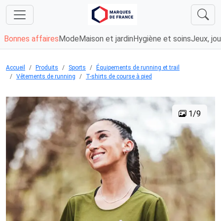
Bonnes affaires
Mode
Maison et jardin
Hygiène et soins
Jeux, jou
Accueil
Produits
Sports
Équipements de running et trail
Vêtements de running
T-shirts de course à pied
1/9