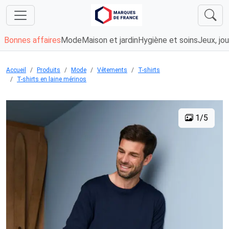
Bonnes affaires
Mode
Maison et jardin
Hygiène et soins
Jeux, jou
Accueil
Produits
Mode
Vêtements
T-shirts
T-shirts en laine mérinos
1/5