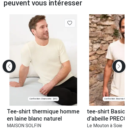
peuvent vous intéresser
Confection: Chanverrie
Confection: Bout-du-Pon
(85)
Tee-shirt thermique homme
tee-shirt Basic
en laine blanc naturel
d’abeille PRE
MAISON SOLFIN
Le Mouton à Soie