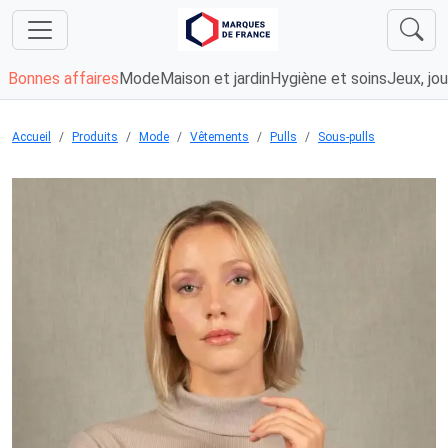
Bonnes affaires
Mode
Maison et jardin
Hygiène et soins
Jeux, jou
Accueil
Produits
Mode
Vêtements
Pulls
Sous-pulls