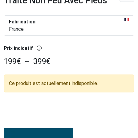
Traité Non Feu Avec Pieds
Fabrication
France
Prix indicatif
199
€
–
399
€
Ce produit est actuellement indisponible.