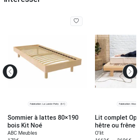
Fabrication: La Lande-Patry
Fabrication: Wasse
(61)
Sommier à lattes 80×190
Lit complet Opt
bois Kit Noé
hêtre ou frêne
ABC Meubles
O’lit