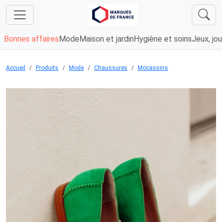
Bonnes affaires
Mode
Maison et jardin
Hygiène et soins
Jeux, jou
Accueil
Produits
Mode
Chaussures
Mocassins