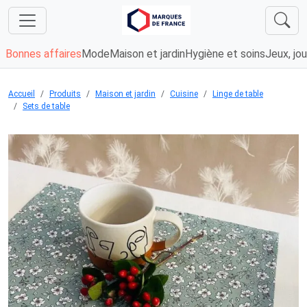
Bonnes affaires
Mode
Maison et jardin
Hygiène et soins
Jeux, jou
Accueil
Produits
Maison et jardin
Cuisine
Linge de table
Sets de table