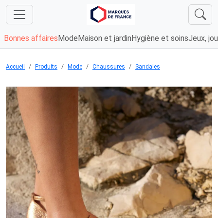
Bonnes affaires
Mode
Maison et jardin
Hygiène et soins
Jeux, jou
Accueil
Produits
Mode
Chaussures
Sandales