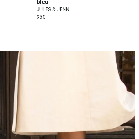
bleu
JULES & JENN
35
€