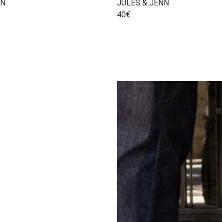
NN
JULES & JENN
40
€