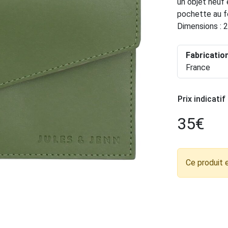
un objet neuf e
pochette au f
Dimensions : 
Fabricatio
France
Prix indicatif
35
€
Ce produit 