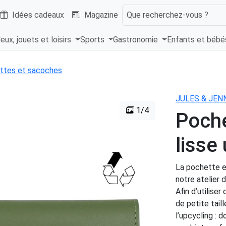
Idées cadeaux
Magazine
Que recherchez-vous ?
eux, jouets et loisirs
Sports
Gastronomie
Enfants et béb
ttes et sacoches
JULES & JEN
1/4
Poche
lisse
La pochette en
notre atelier 
Afin d’utilise
de petite tail
l’upcycling : 