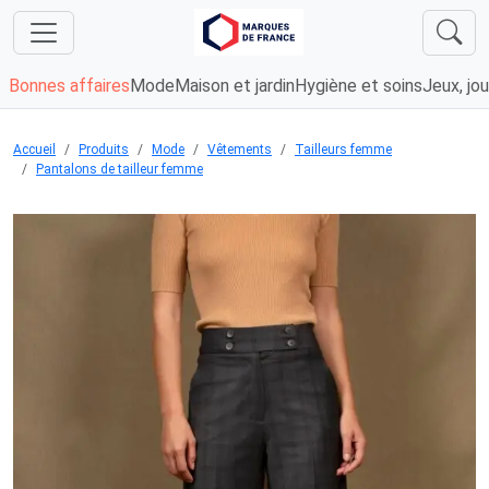
Bonnes affaires
Mode
Maison et jardin
Hygiène et soins
Jeux, jou
Accueil
Produits
Mode
Vêtements
Tailleurs femme
Pantalons de tailleur femme