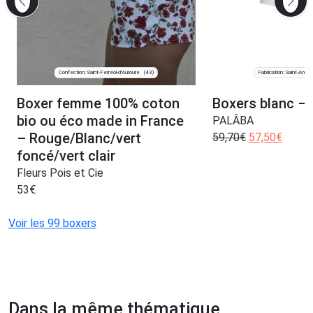
Confection: Saint-Ferréol-d'Auroure
Fabrication: Saint-André-
(43)
Boxer femme 100% coton
Boxers blanc – 
bio ou éco made in France
PALÂBA
– Rouge/Blanc/vert
59,70
€
57,50
€
foncé/vert clair
Fleurs Pois et Cie
53
€
Voir les 99 boxers
Dans la même thématique