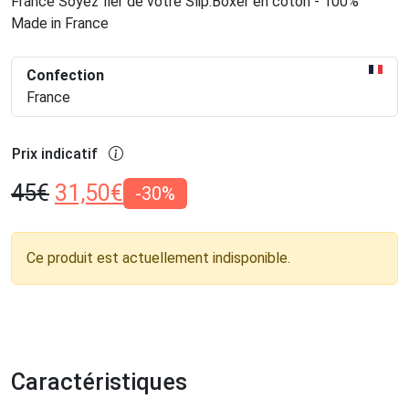
France Soyez fier de votre Slip.Boxer en coton - 100%
Made in France
Confection
France
Prix indicatif
45
€
31,50
€
-30%
Ce produit est actuellement indisponible.
Caractéristiques