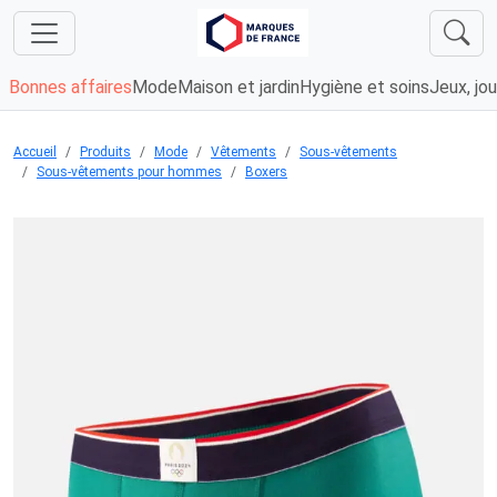
Bonnes affaires
Mode
Maison et jardin
Hygiène et soins
Jeux, jou
Accueil
Produits
Mode
Vêtements
Sous-vêtements
Sous-vêtements pour hommes
Boxers