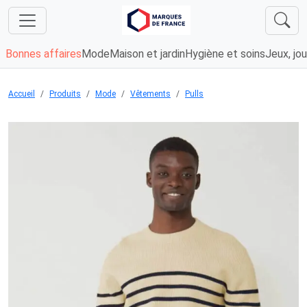
Bonnes affaires
Mode
Maison et jardin
Hygiène et soins
Jeux, jou
Accueil
Produits
Mode
Vêtements
Pulls