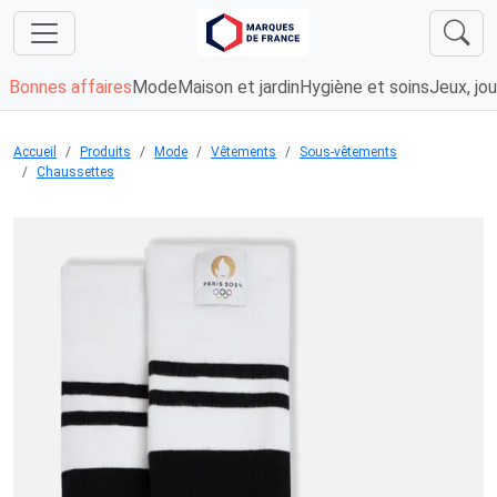
Bonnes affaires
Mode
Maison et jardin
Hygiène et soins
Jeux, jou
Accueil
Produits
Mode
Vêtements
Sous-vêtements
Chaussettes