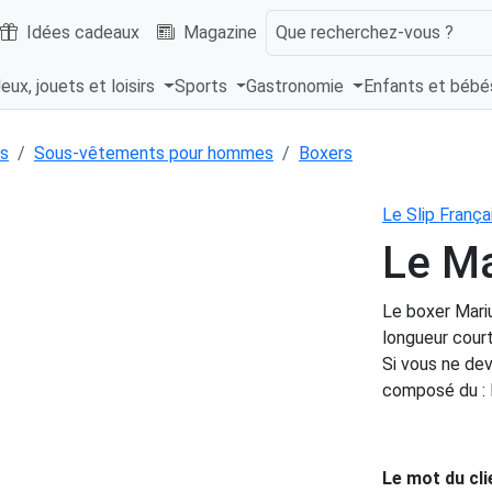
Idées cadeaux
Magazine
Que recherchez-vous ?
eux, jouets et loisirs
Sports
Gastronomie
Enfants et béb
s
Sous-vêtements pour hommes
Boxers
Le Slip França
Le Ma
Le boxer Mariu
longueur court
Si vous ne devi
composé du : M
.
Le mot du cli