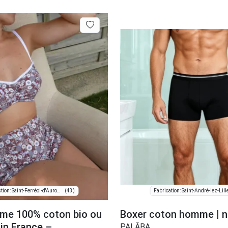
(43)
Confection: Saint-Ferréol-d'Auroure
Fabrication: Saint-André-lez-Lill
me 100% coton bio ou
Boxer coton homme | n
in France –
PALÂBA