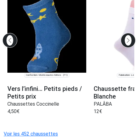
Confection: Montceau-les-Mines
Fabrication: Les C
(71)
Vers l’infini… Petits pieds /
Chaussette fra
Petits prix
Blanche
Chaussettes Coccinelle
PALÂBA
4,50
€
12
€
Voir les 452 chaussettes