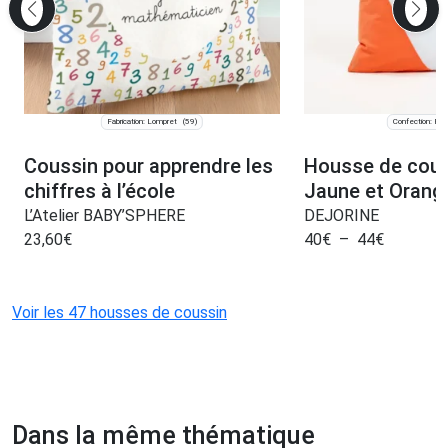
Fabrication: Lompret
Confection: Pari
(59)
Coussin pour apprendre les
Housse de cous
chiffres à l’école
Jaune et Orang
L’Atelier BABY’SPHERE
DEJORINE
23,60
€
40
€
–
44
€
Voir les 47 housses de coussin
Dans la même thématique