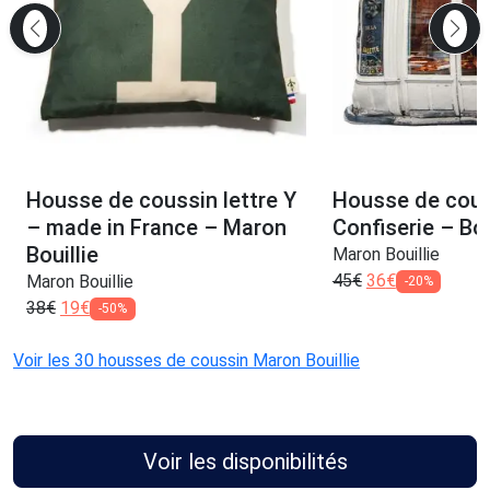
Housse de coussin lettre Y
Housse de cous
– made in France – Maron
Confiserie – Bo
Bouillie
Maron Bouillie
45
€
36
€
Maron Bouillie
-20%
38
€
19
€
-50%
Voir les 30 housses de coussin Maron Bouillie
Voir les disponibilités