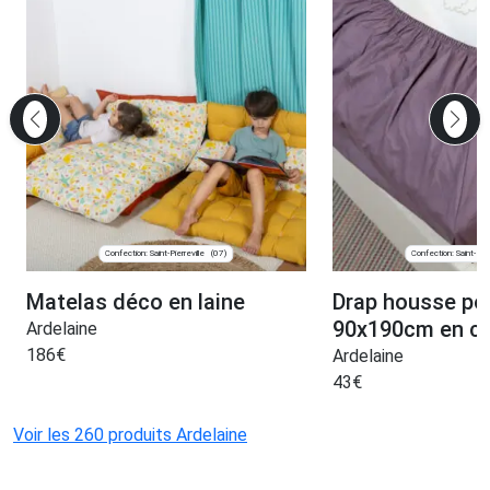
Confection: Saint-Pierreville
Confection: Saint-Pier
(07)
Matelas déco en laine
Drap housse pou
90x190cm en co
Ardelaine
186
€
Ardelaine
43
€
Voir les 260 produits Ardelaine