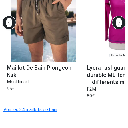
Confection: Troy
Maillot De Bain Plongeon
Lycra rashguar
Kaki
durable ML fem
– différents mo
Montlimart
95
€
F2M
89
€
Voir les 34 maillots de bain