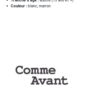
Tranche d'âge :
adulte (13 ans et +)
Couleur :
blanc, marron