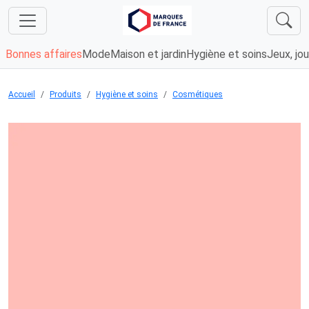
Bonnes affaires
Mode
Maison et jardin
Hygiène et soins
Jeux, jou
Accueil
Produits
Hygiène et soins
Cosmétiques