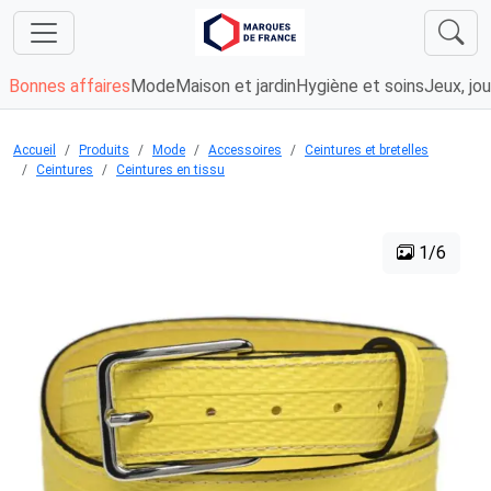
Bonnes affaires
Mode
Maison et jardin
Hygiène et soins
Jeux, jou
Accueil
Produits
Mode
Accessoires
Ceintures et bretelles
Ceintures
Ceintures en tissu
1/6