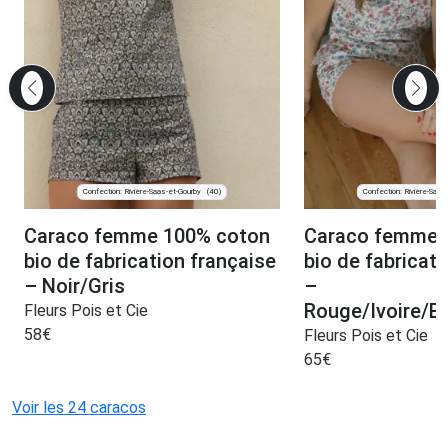
Confection: Rivière-Saas-et-Gourby
Confection: Rivière-Saas
(40)
Caraco femme 100% coton
Caraco femme 
bio de fabrication française
bio de fabricati
– Noir/Gris
–
Rouge/Ivoire/B
Fleurs Pois et Cie
58
€
Fleurs Pois et Cie
65
€
Voir les 24 caracos