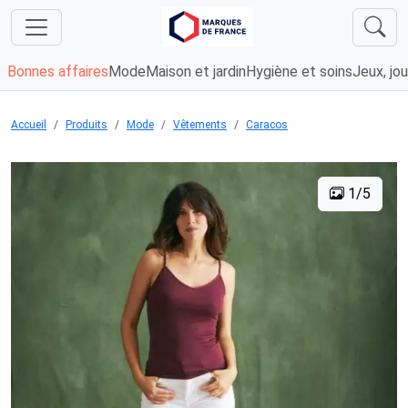
Bonnes affaires
Mode
Maison et jardin
Hygiène et soins
Jeux, jou
Accueil
Produits
Mode
Vêtements
Caracos
1/5