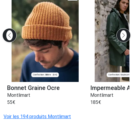
Confection: Billère
Confection: Souleuvre 
(64)
Bonnet Graine Ocre
Impermeable Av
Montlimart
Montlimart
55
€
185
€
Voir les 194 produits Montlimart