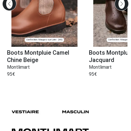
Confection: Mauges-sur-Loire
Confection: Mauges-su
(49)
Boots Montpluie Camel
Boots Montplui
Chine Beige
Jacquard
Montlimart
Montlimart
95
€
95
€