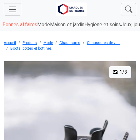
Bonnes affaires
Mode
Maison et jardin
Hygiène et soins
Jeux, jou
Accueil
Produits
Mode
Chaussures
Chaussures de ville
Boots, bottes et bottines
1/3