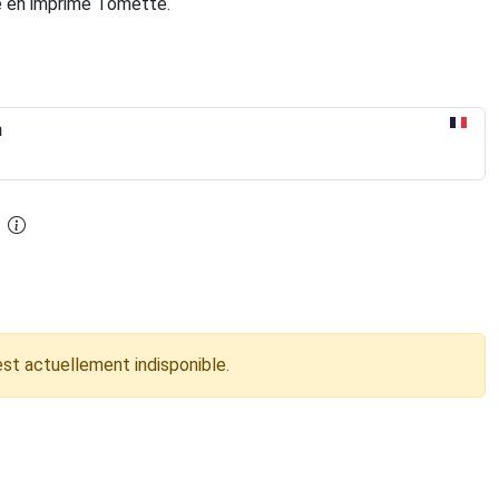
ne en imprimé Tomette.
n
est actuellement indisponible.