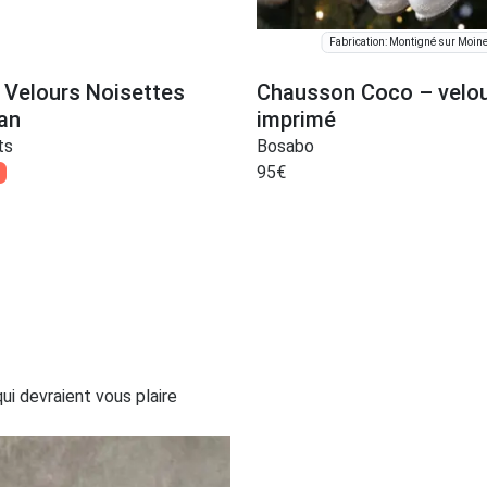
Fabrication: Montigné sur Moin
s Velours Noisettes
Chausson Coco – velo
an
imprimé
ts
Bosabo
95
€
i devraient vous plaire