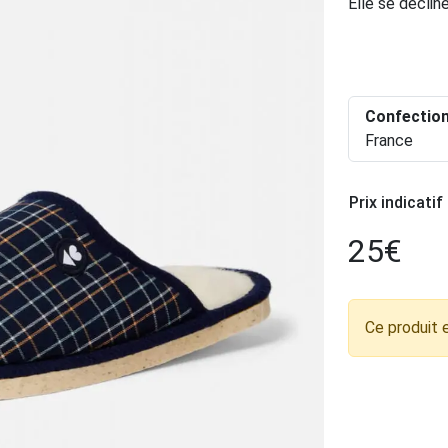
Elle se décli
Confectio
France
Prix indicatif
25
€
Ce produit 