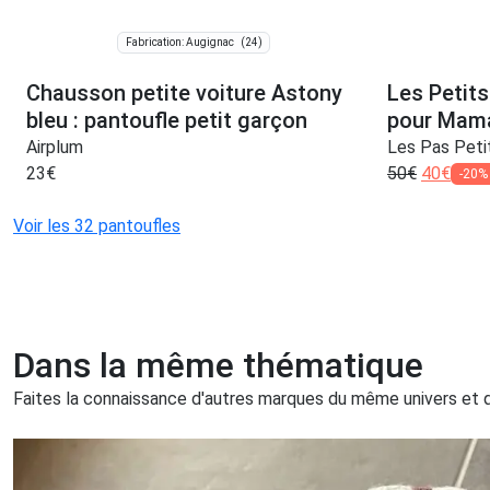
(24)
Fabrication: Augignac
Chausson petite voiture Astony
Les Petit
bleu : pantoufle petit garçon
pour Mam
Airplum
Les Pas Peti
23
€
50
€
40
€
-20%
Voir les 32 pantoufles
Dans la même thématique
Faites la connaissance d'autres marques du même univers et qu