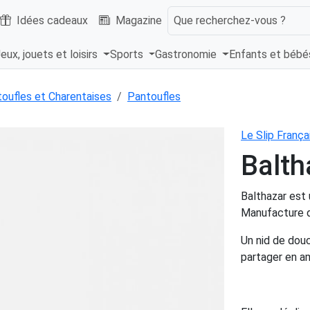
Idées cadeaux
Magazine
Que recherchez-vous ?
eux, jouets et loisirs
Sports
Gastronomie
Enfants et béb
oufles et Charentaises
Pantoufles
Le Slip França
Balth
Balthazar est
Manufacture d
Un nid de douc
partager en am