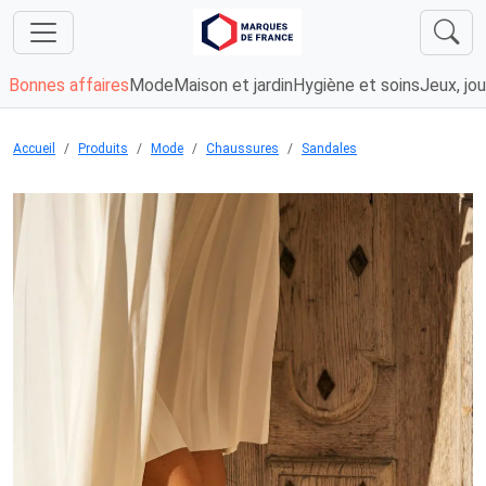
Bonnes affaires
Mode
Maison et jardin
Hygiène et soins
Jeux, jou
Accueil
Produits
Mode
Chaussures
Sandales