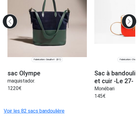
Fabrication: Graulhet
Fabrication: Chauv
(81)
sac Olympe
Sac à bandouliè
et cuir -Le 27- 
maquistador.
1220
€
Monébari
145
€
Voir les 82 sacs bandoulière