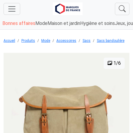
Bonnes affaires
Mode
Maison et jardin
Hygiène et soins
Jeux, jou
Accueil
Produits
Mode
Accessoires
Sacs
Sacs bandoulière
1/6