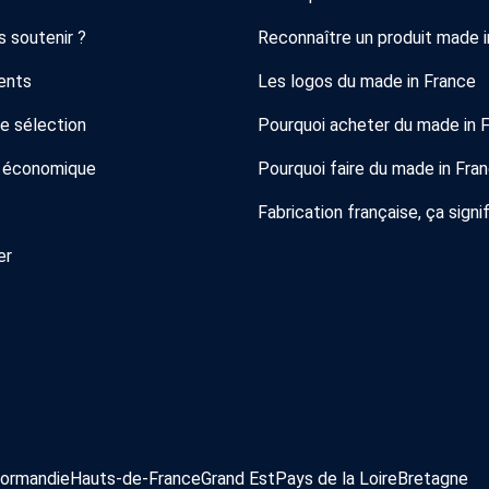
 soutenir ?
Reconnaître un produit made i
ents
Les logos du made in France
de sélection
Pourquoi acheter du made in 
 économique
Pourquoi faire du made in Fra
Fabrication française, ça signif
er
ormandie
Hauts-de-France
Grand Est
Pays de la Loire
Bretagne