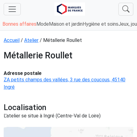
Bonnes affaires
Mode
Maison et jardin
Hygiène et soins
Jeux, jou
Accueil
/
Atelier
/ Métallerie Roullet
Métallerie Roullet
Adresse postale
ZA petits champs des vallées, 3 rue des coucous, 45140
Ingré
Localisation
L'atelier se situe à Ingré (Centre-Val de Loire)