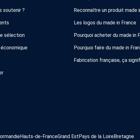
 soutenir ?
Reconnaître un produit made i
ents
Les logos du made in France
de sélection
Pourquoi acheter du made in 
 économique
Pourquoi faire du made in Fra
Fabrication française, ça signif
er
ormandie
Hauts-de-France
Grand Est
Pays de la Loire
Bretagne