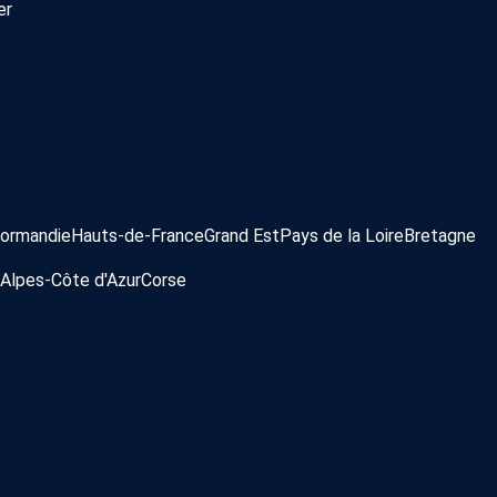
er
ormandie
Hauts-de-France
Grand Est
Pays de la Loire
Bretagne
Alpes-Côte d'Azur
Corse