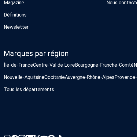
Magazine
Nous contact
Définitions
Newsletter
Marques par région
Île-de-France
Centre-Val de Loire
Bourgogne-Franche-Comté
N
Nouvelle-Aquitaine
Occitanie
Auvergne-Rhône-Alpes
Provence-
Tous les départements