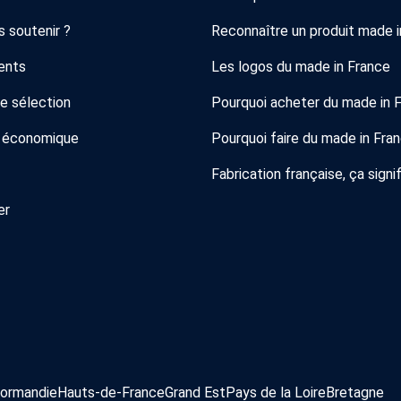
 soutenir ?
Reconnaître un produit made i
ents
Les logos du made in France
de sélection
Pourquoi acheter du made in 
 économique
Pourquoi faire du made in Fra
Fabrication française, ça signif
er
ormandie
Hauts-de-France
Grand Est
Pays de la Loire
Bretagne