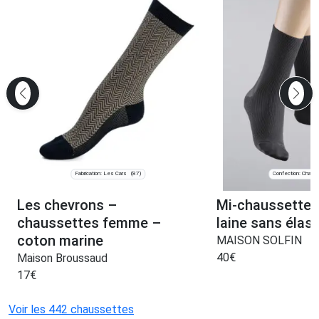
Fabrication: Les Cars
Confection: Chanve
(87)
Les chevrons –
Mi-chaussettes
chaussettes femme –
laine sans élas
coton marine
MAISON SOLFIN
40
€
Maison Broussaud
17
€
Voir les 442 chaussettes