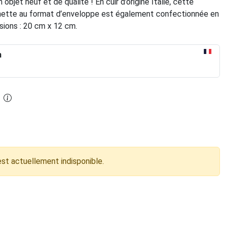
 objet neuf et de qualité ! En cuir d’origine Italie, cette
ette au format d’enveloppe est également confectionnée en
sions : 20 cm x 12 cm.
n
est actuellement indisponible.