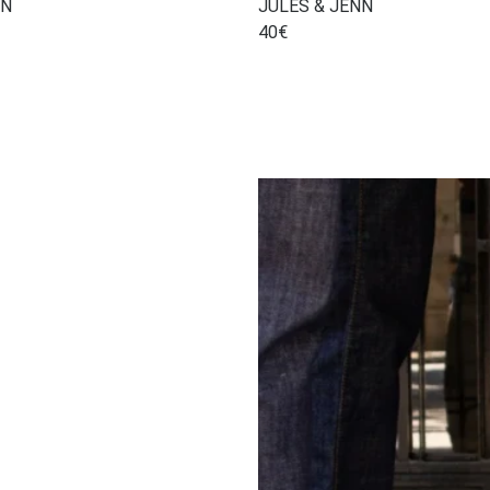
NN
JULES & JENN
40
€