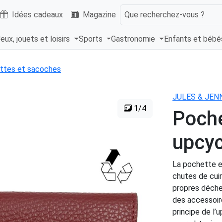
Idées cadeaux
Magazine
Que recherchez-vous ?
eux, jouets et loisirs
Sports
Gastronomie
Enfants et béb
ttes et sacoches
JULES & JEN
1/4
Poche
upcyc
La pochette e
chutes de cuir
propres déchet
des accessoire
principe de l’