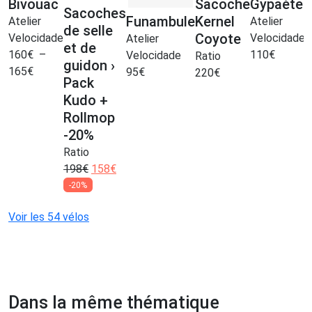
Bivouac
Sacoche
Gypaète
Sacoches
Funambule
Kernel
U
Atelier
Atelier
de selle
Coyote
Velocidade
Velocidade
Atelier
et de
160
€
–
110
€
Velocidade
Ratio
guidon ›
165
€
95
€
220
€
R
Pack
6
Kudo +
Rollmop
-20%
Ratio
198
€
158
€
-20%
Voir les 54 vélos
Dans la même thématique