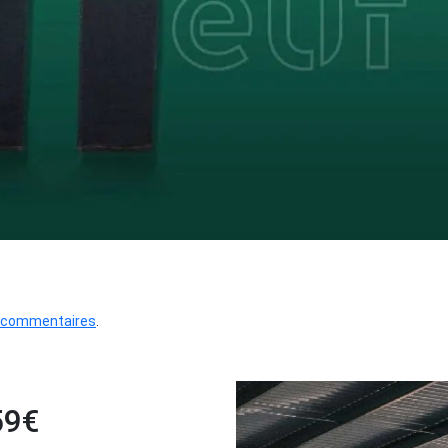
 commentaires
.
59€