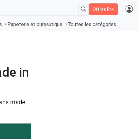
Offres Pro
és
Papeterie et bureautique
Toutes les catégories
de in
jeans made