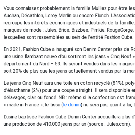
Vous connaissez probablement la famille Mulliez pour être les
Auchan, Décathlon, Leroy Merlin ou encore Flunch. L’Association
regroupe les intérêts économiques et industriels de la famill
marques de mode : Jules, Brice, Bizzbee, Pimkie, RougeGorge, 
lesquelles sont rassemblées au sein de l’entité Fashion Cube.
En 2021, Fashion Cube a inauguré son Denim Center près de Rou
une usine flambant neuve d’où sortiront les jeans « Cinq Neuf
département du Nord – 59. Ils seront vendus dans les magasins
soit 20% de plus que les jeans actuellement vendus par la ma
Le jeans Cinq Neuf aura une toile en coton recyclé (81%), pol
d’élasthanne (2%) pour une coupe straight. Il sera disponible e
délavages, clair ou foncé. NB
:
même si la confection est franç
« made in France », le tissu (
le denim
) ne sera pas, quant à lui,
L’usine baptisée Fashion Cube Denim Center accueillera plus d
une production de 410.000 jeans par an (source : Jules.com).