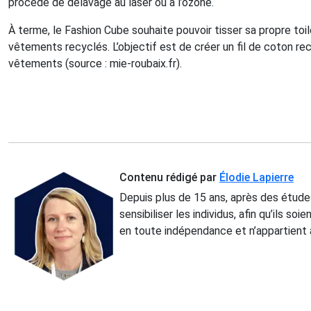
procédé de délavage au laser ou à l’ozone.
À terme, le Fashion Cube souhaite pouvoir tisser sa propre toil
vêtements recyclés. L’objectif est de créer un fil de coton re
vêtements (source : mie-roubaix.fr).
Contenu rédigé par
Élodie Lapierre
Depuis plus de 15 ans, après des études
sensibiliser les individus, afin qu’ils 
en toute indépendance et n’appartient 
contenus rédigés répondent à un unique
permettent de limiter notre impact en