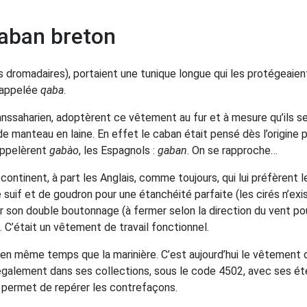
caban breton
s dromadaires), portaient une tunique longue qui les protégeaient
t appelée
qaba
.
ssaharien, adoptèrent ce vêtement au fur et à mesure qu’ils se
e manteau en laine. En effet le caban était pensé dès l’origine p
’appelèrent
gabào
, les Espagnols :
gaban
. On se rapproche…
ntinent, à part les Anglais, comme toujours, qui lui préfèrent l
 suif et de goudron pour une étanchéité parfaite (les cirés n’exis
r son double boutonnage (à fermer selon la direction du vent po
. C’était un vêtement de travail fonctionnel.
 en même temps que la marinière. C’est aujourd’hui le vêtement d
 également dans ses collections, sous le code 4502, avec ses ét
i permet de repérer les contrefaçons.