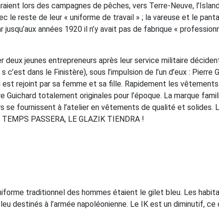
paraient lors des campagnes de pêches, vers Terre-Neuve, l’Islan
c le reste de leur « uniforme de travail » ; la vareuse et le panta
jusqu’aux années 1920 il n’y avait pas de fabrique « professionne
r deux jeunes entrepreneurs après leur service militaire déciden
c’est dans le Finistère), sous l’impulsion de l’un d’eux : Pierre 
rd est rejoint par sa femme et sa fille. Rapidement les vêtements
re Guichard totalement originales pour l’époque. La marque famil
urs se fournissent à l’atelier en vêtements de qualité et solides. 
s : LE TEMPS PASSERA, LE GLAZIK TIENDRA !
uniforme traditionnel des hommes étaient le gilet bleu. Les habit
eu destinés à l’armée napoléonienne. Le IK est un diminutif, ce q