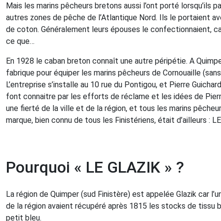
Mais les marins pêcheurs bretons aussi l’ont porté lorsqu’ils 
autres zones de pêche de l’Atlantique Nord. Ils le portaient ave
de coton. Généralement leurs épouses le confectionnaient, car 
ce que…
En 1928 le caban breton connaît une autre péripétie. A Quimpe
fabrique pour équiper les marins pêcheurs de Cornouaille (sans s 
L’entreprise s’installe au 10 rue du Pontigou, et Pierre Guicha
font connaitre par les efforts de réclame et les idées de Pier
une fierté de la ville et de la région, et tous les marins pêche
marque, bien connu de tous les Finistériens, était d’ailleur
Pourquoi « LE GLAZIK » ?
La région de Quimper (sud Finistère) est appelée Glazik car l’
de la région avaient récupéré après 1815 les stocks de tissu bl
petit bleu.