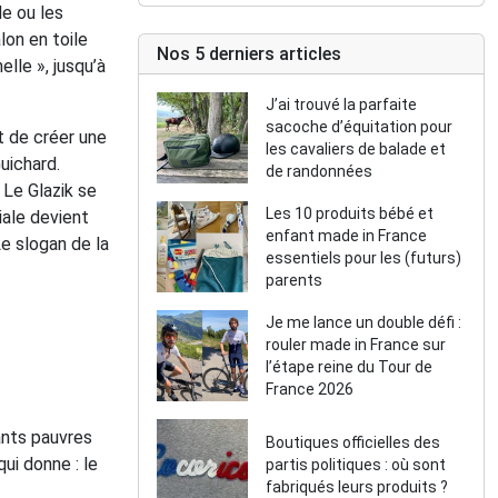
de ou les
lon en toile
Nos 5 derniers articles
lle », jusqu’à
J’ai trouvé la parfaite
sacoche d’équitation pour
t de créer une
les cavaliers de balade et
Guichard.
de randonnées
 Le Glazik se
Les 10 produits bébé et
iale devient
enfant made in France
Le slogan de la
essentiels pour les (futurs)
parents
Je me lance un double défi :
rouler made in France sur
l’étape reine du Tour de
France 2026
ants pauvres
Boutiques officielles des
ui donne : le
partis politiques : où sont
fabriqués leurs produits ?