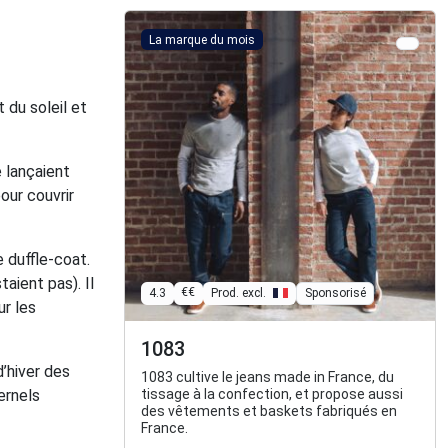
La marque du mois
 du soleil et
 lançaient
our couvrir
e duffle-coat.
taient pas). Il
€€
4.3
Prod. excl.
Sponsorisé
ur les
1083
’hiver des
1083 cultive le jeans made in France, du
ernels
tissage à la confection, et propose aussi
des vêtements et baskets fabriqués en
France.