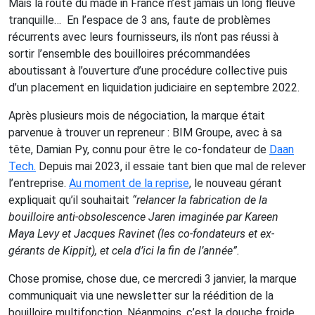
Mais la route du made in France n’est jamais un long fleuve
tranquille… En l’espace de 3 ans, faute de problèmes
récurrents avec leurs fournisseurs, ils n’ont pas réussi à
sortir l’ensemble des bouilloires précommandées
aboutissant à l’ouverture d’une procédure collective puis
d’un placement en liquidation judiciaire en septembre 2022.
Après plusieurs mois de négociation, la marque était
parvenue à trouver un repreneur : BIM Groupe, avec à sa
tête, Damian Py, connu pour être le co-fondateur de
Daan
Tech.
Depuis mai 2023, il essaie tant bien que mal de relever
l’entreprise.
Au moment de la reprise
, le nouveau gérant
expliquait qu’il souhaitait
“relancer la fabrication de la
bouilloire anti-obsolescence Jaren imaginée par Kareen
Maya Levy et Jacques Ravinet (les co-fondateurs et ex-
gérants de Kippit), et cela d’ici la fin de l’année”.
Chose promise, chose due, ce mercredi 3 janvier, la marque
communiquait via une newsletter sur la réédition de la
bouilloire multifonction. Néanmoins, c’est la douche froide