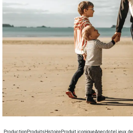
Ch
Production
Produits
Histoire
Produit iconique
Anecdote
Lieux de