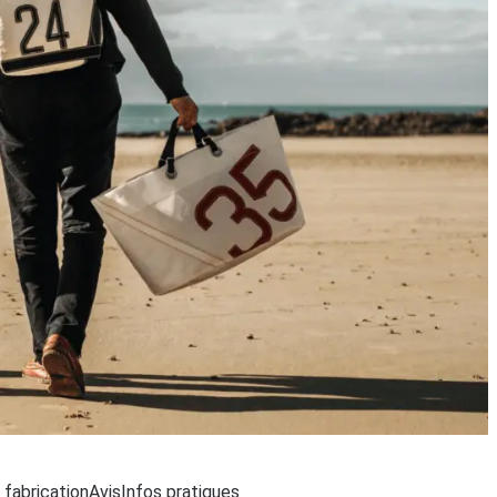
argement...
 fabrication
Avis
Infos pratiques