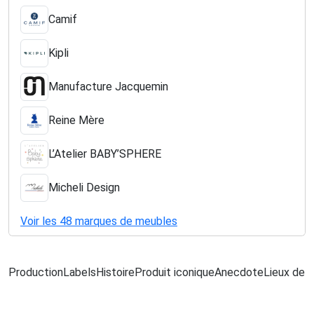
Camif
Kipli
Manufacture Jacquemin
Reine Mère
L’Atelier BABY’SPHERE
Micheli Design
Voir les 48 marques de meubles
Production
Labels
Histoire
Produit iconique
Anecdote
Lieux de f