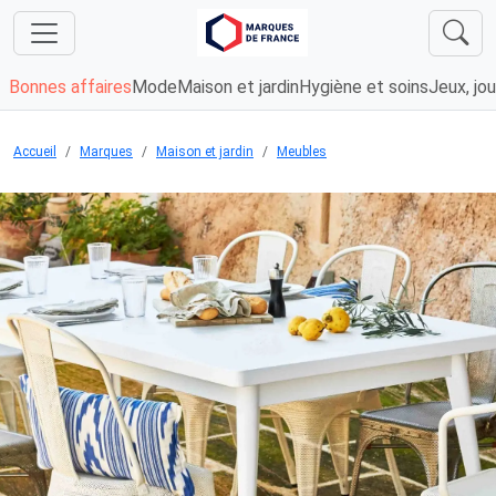
Bonnes affaires
Mode
Maison et jardin
Hygiène et soins
Jeux, jou
Accueil
Marques
Maison et jardin
Meubles
Chargement...